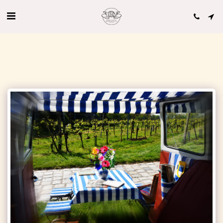
'VW Bus T1 von Book a Bulli.com' Bewertungen auf hochzeits-auto.info