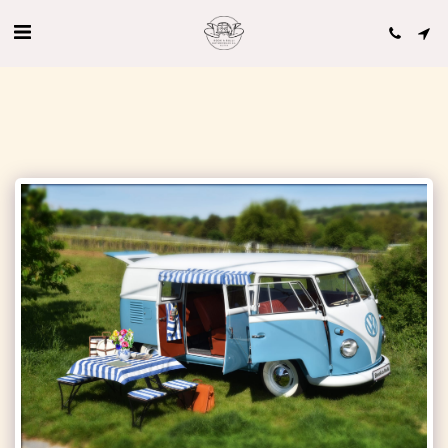
'VW Bus T1 von Book a Bulli.com' Bewertungen auf hochzeits-auto.info