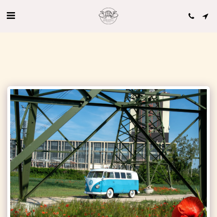
'VW Bus T1 von Book a Bulli.com' Bewertungen auf hochzeits-auto.info