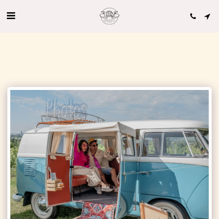
'VW Bus T1 von Book a Bulli.com' Bewertungen auf hochzeits-auto.info