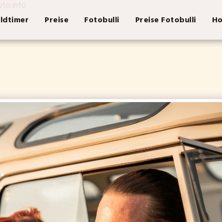
uto.info
ldtimer
Preise
Fotobulli
Preise Fotobulli
Ho