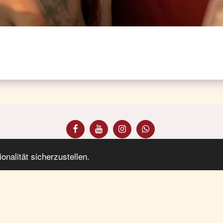
e
Fotobulli
Preise Fotobulli
Hochzeitsfotograf
Roadtrip
nalität sicherzustellen.
Abonnieren
Copyright © 2026 Alle Rechte vorbehalten. -
+43 69911256580
Impressum