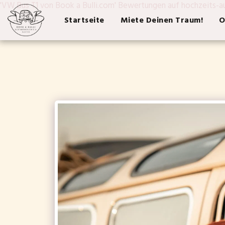
'VW Bus T1 von Book a Bulli.com' Bewertungen auf hochzeits-a
Startseite
Miete Deinen Traum!
O