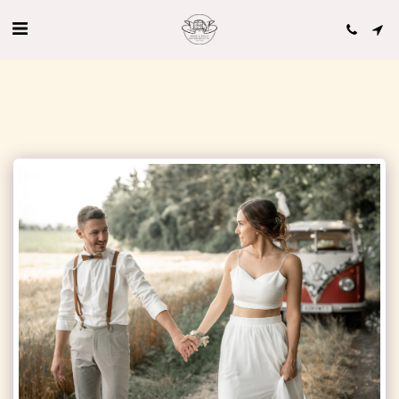
'VW Bus T1 von Book a Bulli.com' Bewertungen auf hochzeits-auto.info